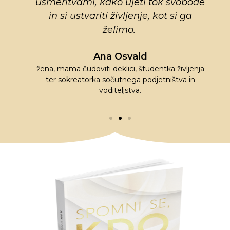
usmeritvami, kako ujeti tok svobode
in si ustvariti življenje, kot si ga
želimo.
o
Ana Osvald
im
žena, mama čudoviti deklici, študentka življenja
ter sokreatorka sočutnega podjetništva in
voditeljstva.