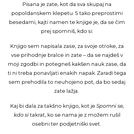
Pisana je zate, kot da sva skupaj na
popoldanskem klepetu. S tako preprostimi
besedami, kajti namen te knjige je, da se čim
prej spomniš, kdo si.
Knjigo sem napisala zase, za svoje otroke, za
vse prihodnje bralce in zate – da se najdeš v
moji zgodbi in potegneš kakšen nauk zase, da
ti ni treba ponavljati enakih napak. Zaradi tega
sem prehodila to neuhojeno pot, da bo sedaj
zate lažja.
Kaj bi dala za takšno knjigo, kot je
Spomni se,
kdo si
takrat, ko se nama je z možem rušil
osebni ter podjetniški svet.