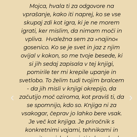
Mojca, hvala ti za odgovore na
.
vprašanje, kako iti naprej, ko se vse
skupaj zdi kot igra, ki je ne morem
igrati, ker mislim, da nimam moči in
k
vpliva. Hvaležna sem za »najino«
gosenico. Ko se je svet in jaz z njim
a
ovijal v kokon, so me tvoje besede, ki
h
si jih sedaj zapisala v tej knjigi,
pomirile ter mi krepile upanje in
svetlobo. To želim tudi tvojim bralcem
- da jih misli v knjigi okrepijo, da
začutijo moč oziroma, kot praviš ti, da
se spomnijo, kdo so. Knjiga ni za
vsakogar, čeprav jo lahko bere vsak.
Je več kot knjiga. Je priročnik s
si
konkretnimi vajami, tehnikami in