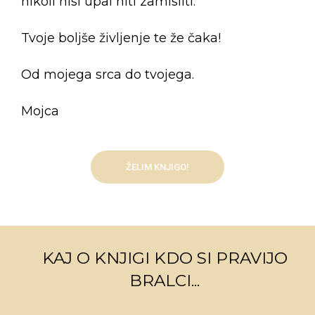
nikoli nisi upal niti zamisliti.
Tvoje boljše življenje te že čaka!
Od mojega srca do tvojega.
Mojca
ŽELIM KNJIGO!
KAJ O KNJIGI KDO SI PRAVIJO
BRALCI...