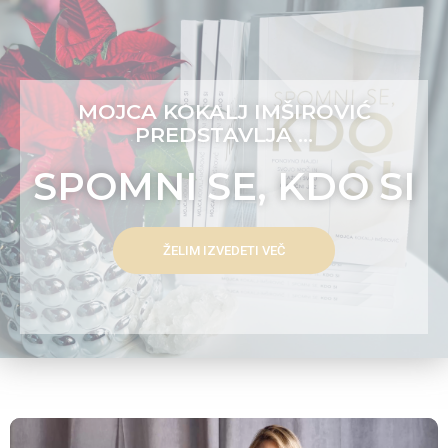
MOJCA KOKALJ IMŠIROVIĆ
PREDSTAVLJA ...
SPOMNI SE, KDO SI
ŽELIM IZVEDETI VEČ