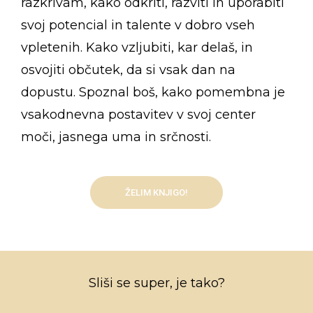
razkrivam, kako odkriti, razviti in uporabiti
svoj potencial in talente v dobro vseh
vpletenih. Kako vzljubiti, kar delaš, in
osvojiti občutek, da si vsak dan na
dopustu. Spoznal boš, kako pomembna je
vsakodnevna postavitev v svoj center
moči, jasnega uma in srčnosti.
ŽELIM KNJIGO!
Sliši se super, je tako?