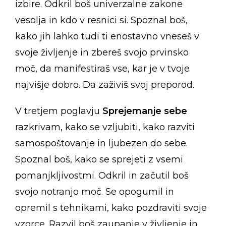
izbire. Odkril boš univerzalne zakone
vesolja in kdo v resnici si. Spoznal boš,
kako jih lahko tudi ti enostavno vneseš v
svoje življenje in zbereš svojo prvinsko
moč, da manifestiraš vse, kar je v tvoje
najvišje dobro. Da zaživiš svoj preporod.
V tretjem poglavju
Sprejemanje sebe
razkrivam, kako se vzljubiti, kako razviti
samospoštovanje in ljubezen do sebe.
Spoznal boš, kako se sprejeti z vsemi
pomanjkljivostmi. Odkril in začutil boš
svojo notranjo moč. Se opogumil in
opremil s tehnikami, kako pozdraviti svoje
vzorce. Razvil boš zaupanje v življenje in